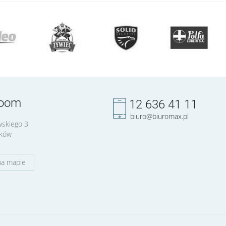
oom
12 636 41 11
biuro@biuromax.pl
wskiego 3
aków
na mapie