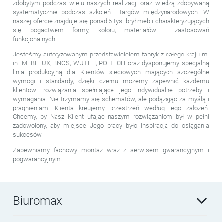
zdobytym podczas wielu naszych realizacji oraz wiedzą zdobywaną
systematycznie podczas szkoleń i targów międzynarodowych. W
naszej ofercie znajduje się ponad 5 tys. brył mebli charakteryzujących
się bogactwem formy, koloru, materiałów i zastosowań
funkcjonalnych.
Jesteśmy autoryzowanym przedstawicielem fabryk z całego kraju m.
in. MEBELUX, BNOS, WUTEH, POLTECH oraz dysponujemy specjalną
linia produkcyjną dla Klientów sieciowych mających szczególne
wymogi i standardy, dzięki czemu możemy zapewnić każdemu
klientowi rozwiązania spełniające jego indywidualne potrzeby i
wymagania. Nie trzymamy się schematów, ale podążając za myślą i
pragnieniami Klienta kreujemy przestrzeń według jego założeń.
Chcemy, by Nasz Klient ufając naszym rozwiązaniom był w pełni
zadowolony, aby miejsce Jego pracy było inspiracją do osiągania
sukcesów.
Zapewniamy fachowy montaż wraz z serwisem gwarancyjnym i
pogwarancyjnym.
Biuromax